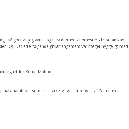
r mig, så godt at jeg vandt og blev dermed klubmester - hvordan kan
siden :O). Det efterfølgende grillarrangement var meget hyggeligt med
endetegnet for Korup Motion.
up halvmarathon, som er et virkeligt godt løb og et af Danmarks