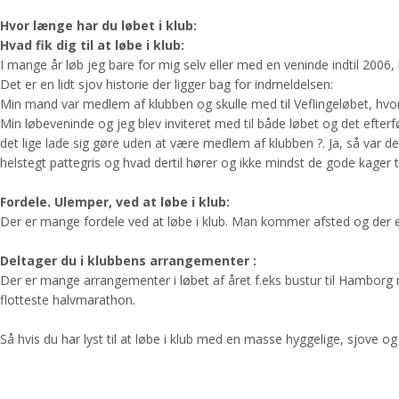
Hvor længe har du løbet i klub:
Hvad fik dig til at løbe i klub:
I mange år løb jeg bare for mig selv eller med en veninde indtil 2006,
Det er en lidt sjov historie der ligger bag for indmeldelsen:
Min mand var medlem af klubben og skulle med til Veflingeløbet, hv
Min løbeveninde og jeg blev inviteret med til både løbet og det efter
det lige lade sig gøre uden at være medlem af klubben ?. Ja, så var d
helstegt pattegris og hvad dertil hører og ikke mindst de gode kager ti
Fordele. Ulemper, ved at løbe i klub:
Der er mange fordele ved at løbe i klub. Man kommer afsted og der 
Deltager du i klubbens arrangementer :
Der er mange arrangementer i løbet af året f.eks bustur til Hamborg 
flotteste halvmarathon.
Så hvis du har lyst til at løbe i klub med en masse hyggelige, sjov