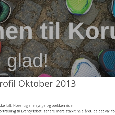
rofil Oktober 2013
ske luft. Høre fuglene synge og bækken risle.
træning til Eventyrløbet, senere mere stabilt hele året, da det var for