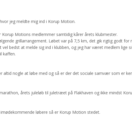
 hvor jeg meldte mig ind i Korup Motion.
or Korup Motions medlemmer samtidig kårer årets klubmester.
følgende grillarrangement. Løbet var på 7,5 km, det gik rigtig godt fo
et vel bedst at melde sig ind i klubben, og jeg har været medlem lige 
l kaffen.
er altid nogle at løbe med og så er der det sociale samvær som er k
marathon, årets juleløb til juletræet på Flakhaven og ikke mindst Kor
e og imødekommende løbere så er Korup Motion stedet.