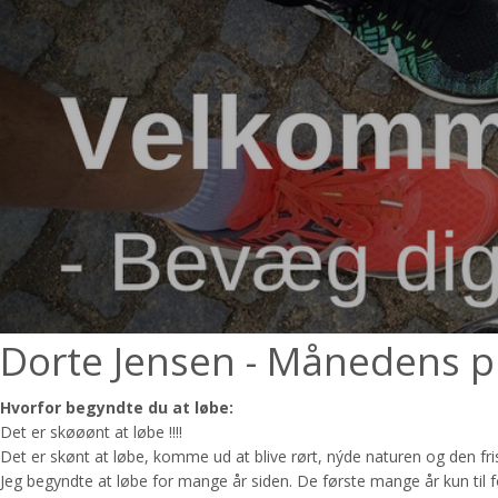
Dorte Jensen - Månedens p
Hvorfor begyndte du at løbe:
Det er skøøønt at løbe !!!!
Det er skønt at løbe, komme ud at blive rørt, nýde naturen og den fri
Jeg begyndte at løbe for mange år siden. De første mange år kun til for